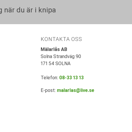
 när du är i knipa
KONTAKTA OSS
Mälarlås AB
Solna Strandväg 90
171 54 SOLNA
Telefon:
08-33 13 13
E-post:
malarlas@live.se