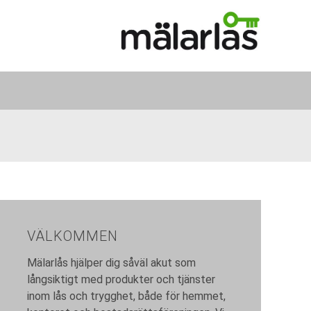
VÄLKOMMEN
Mälarlås hjälper dig såväl akut som
långsiktigt med produkter och tjänster
inom lås och trygghet, både för hemmet,