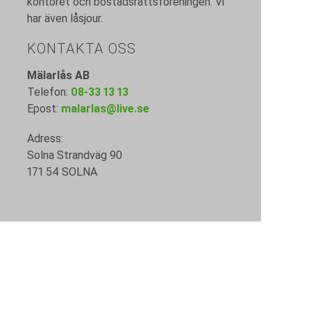
kontoret och bostadsrättsföreningen. Vi
har även låsjour.
KONTAKTA OSS
Mälarlås AB
Telefon:
08-33 13 13
Epost:
malarlas@live.se
Adress:
Solna Strandväg 90
171 54 SOLNA