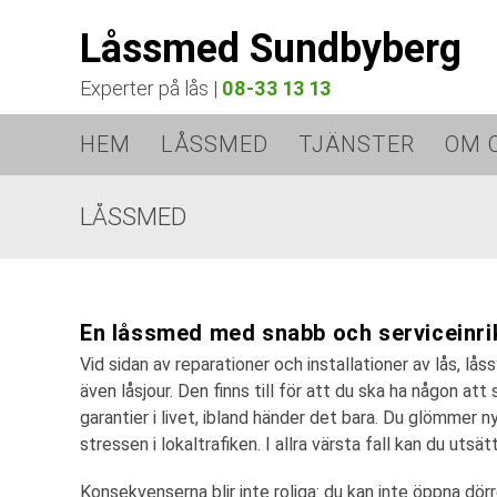
Låssmed Sundbyberg
Experter på lås |
08-33 13 13
HEM
LÅSSMED
TJÄNSTER
OM 
LÅSSMED
En låssmed med snabb och serviceinri
Vid sidan av reparationer och installationer av lås, lå
även låsjour. Den finns till för att du ska ha någon att
garantier i livet, ibland händer det bara. Du glömmer 
stressen i lokaltrafiken. I allra värsta fall kan du uts
Konsekvenserna blir inte roliga: du kan inte öppna dörr