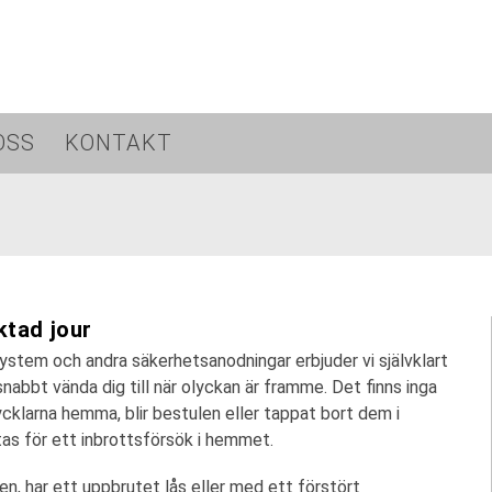
OSS
KONTAKT
ktad jour
ssystem och andra säkerhetsanodningar erbjuder vi självklart
 snabbt vända dig till när olyckan är framme. Det finns inga
nycklarna hemma, blir bestulen eller tappat bort dem i
ättas för ett inbrottsförsök i hemmet.
en, har ett uppbrutet lås eller med ett förstört